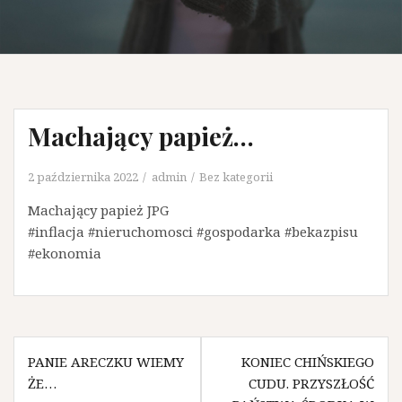
Machający papież…
2 października 2022
admin
Bez kategorii
Machający papież JPG
#inflacja #nieruchomosci #gospodarka #bekazpisu
#ekonomia
N
PANIE ARECZKU WIEMY
KONIEC CHIŃSKIEGO
ŻE…
CUDU. PRZYSZŁOŚĆ
a