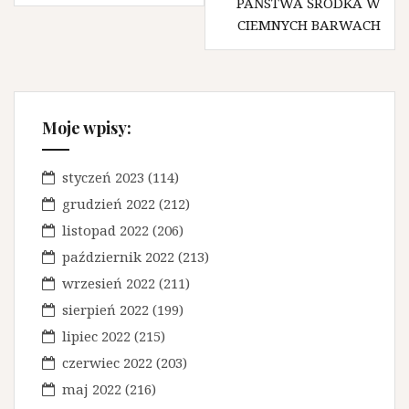
PAŃSTWA ŚRODKA W
w
CIEMNYCH BARWACH
i
g
a
Moje wpisy:
c
j
styczeń 2023
(114)
a
grudzień 2022
(212)
w
listopad 2022
(206)
październik 2022
(213)
p
wrzesień 2022
(211)
i
sierpień 2022
(199)
s
lipiec 2022
(215)
u
czerwiec 2022
(203)
maj 2022
(216)