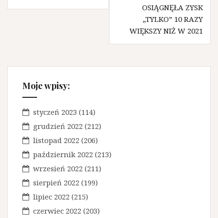
a
OSIĄGNĘŁA ZYSK
w
„TYLKO” 10 RAZY
WIĘKSZY NIŻ W 2021
i
g
a
c
Moje wpisy:
j
a
styczeń 2023
(114)
grudzień 2022
(212)
w
listopad 2022
(206)
p
październik 2022
(213)
i
wrzesień 2022
(211)
s
sierpień 2022
(199)
u
lipiec 2022
(215)
czerwiec 2022
(203)