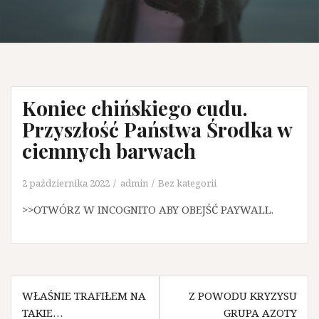
Koniec chińskiego cudu.
Przyszłość Państwa Środka w
ciemnych barwach
2 października 2022
admin
Bez kategorii
>>OTWÓRZ W INCOGNITO ABY OBEJŚĆ PAYWALL.
N
WŁAŚNIE TRAFIŁEM NA
Z POWODU KRYZYSU
TAKIE…
GRUPA AZOTY