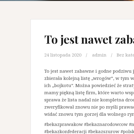
To jest nawet za
24 listopada 2020
admin
Bez kat
To jest nawet zabawne i godne podziwu
zbierała kolejną listę „wrogów”, w tym 
ich „bojkotu”. Można powiedzieć że straty 
mamy piękną listę firm, które warto ws
sprawa że lista nadal nie kompletna drodz
zweryfikował znowu nie po myśli prawact
widać znowu tym gorzej dla wolnego ry
#bekazprawakow #bekaznarodowcow #neu
#bekazkonfederacji #bekazszurow #pol