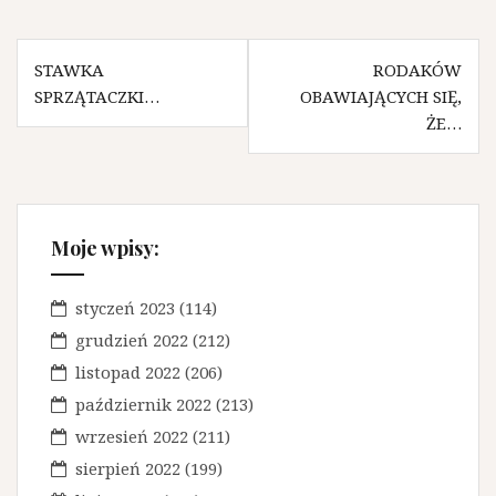
N
STAWKA
RODAKÓW
SPRZĄTACZKI…
OBAWIAJĄCYCH SIĘ,
a
ŻE…
w
i
g
Moje wpisy:
a
c
styczeń 2023
(114)
j
grudzień 2022
(212)
a
listopad 2022
(206)
w
październik 2022
(213)
p
wrzesień 2022
(211)
sierpień 2022
(199)
i