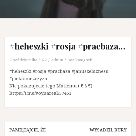
#heheszki #rosja #pracbaza…
7 października 2022
admin
Bez kategorii
#heheszki #rosja #pracbaza #januszebiznesu
#pieklomezczyzn
Nie pokazujecie tego Matiemu ( ͡€ ͜ʖ ͡€)
https://t.me/voynareal/37451
N
PAMIĘTAJCIE, ŻE
WYSADZIŁ RURY