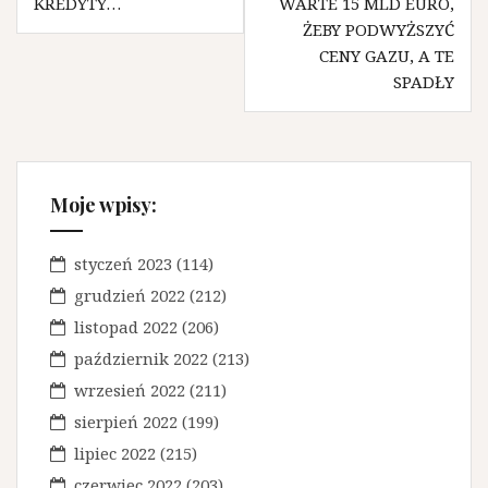
KREDYTY…
WARTE 15 MLD EURO,
a
ŻEBY PODWYŻSZYĆ
w
CENY GAZU, A TE
SPADŁY
i
g
a
c
Moje wpisy:
j
a
styczeń 2023
(114)
grudzień 2022
(212)
w
listopad 2022
(206)
p
październik 2022
(213)
i
wrzesień 2022
(211)
s
sierpień 2022
(199)
u
lipiec 2022
(215)
czerwiec 2022
(203)