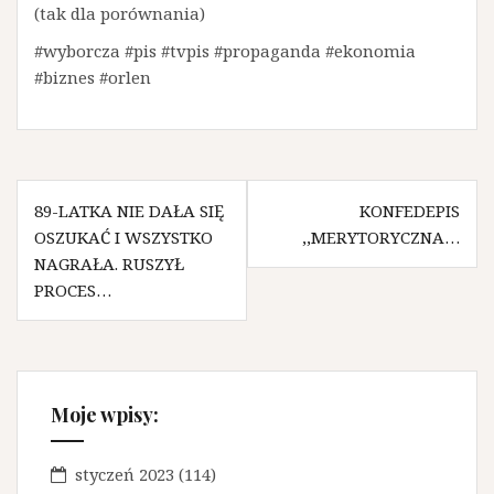
(tak dla porównania)
#wyborcza #pis #tvpis #propaganda #ekonomia
#biznes #orlen
N
89-LATKA NIE DAŁA SIĘ
KONFEDEPIS
OSZUKAĆ I WSZYSTKO
,,MERYTORYCZNA…
a
NAGRAŁA. RUSZYŁ
w
PROCES…
i
g
a
Moje wpisy:
c
j
styczeń 2023
(114)