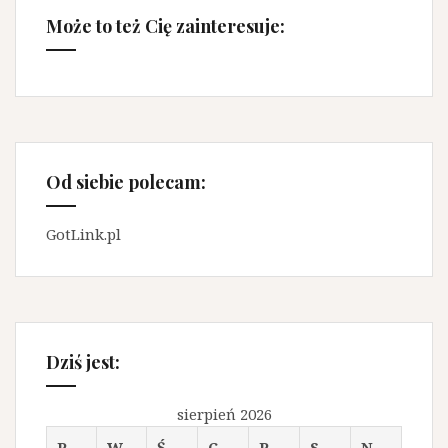
Może to też Cię zainteresuje:
Od siebie polecam:
GotLink.pl
Dziś jest:
sierpień 2026
P
W
Ś
C
P
S
N