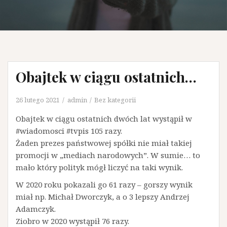
Obajtek w ciągu ostatnich…
26 lutego 2021
admin
Bez kategorii
Obajtek w ciągu ostatnich dwóch lat wystąpił w
#wiadomosci #tvpis 105 razy.
Żaden prezes państwowej spółki nie miał takiej
promocji w „mediach narodowych”. W sumie… to
mało który polityk mógł liczyć na taki wynik.
W 2020 roku pokazali go 61 razy – gorszy wynik
miał np. Michał Dworczyk, a o 3 lepszy Andrzej
Adamczyk.
Ziobro w 2020 wystąpił 76 razy.