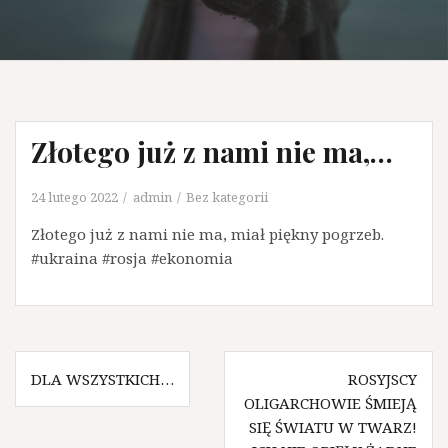
Złotego już z nami nie ma,…
24 lutego 2022
admin
Bez kategorii
Złotego już z nami nie ma, miał piękny pogrzeb.
#ukraina #rosja #ekonomia
N
DLA WSZYSTKICH…
ROSYJSCY
OLIGARCHOWIE ŚMIEJĄ
a
SIĘ ŚWIATU W TWARZ!