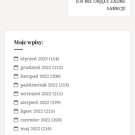
w
ICH NIE OBJĘŁY ŻADNE
SANKCJE
i
g
a
c
Moje wpisy:
j
a
styczeń 2023
(114)
grudzień 2022
(212)
w
listopad 2022
(206)
p
październik 2022
(213)
i
wrzesień 2022
(211)
s
sierpień 2022
(199)
u
lipiec 2022
(215)
czerwiec 2022
(203)
maj 2022
(216)