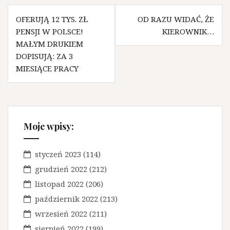
N
OFERUJĄ 12 TYS. ZŁ
OD RAZU WIDAĆ, ŻE
PENSJI W POLSCE!
KIEROWNIK…
a
MAŁYM DRUKIEM
w
DOPISUJĄ: ZA 3
MIESIĄCE PRACY
i
g
a
c
Moje wpisy:
j
a
styczeń 2023
(114)
grudzień 2022
(212)
w
listopad 2022
(206)
p
październik 2022
(213)
i
wrzesień 2022
(211)
s
sierpień 2022
(199)