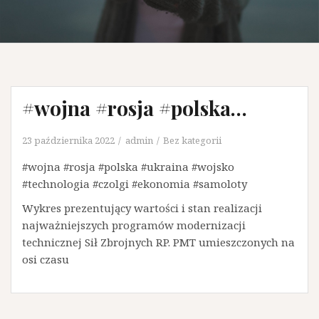
#wojna #rosja #polska…
23 października 2022
admin
Bez kategorii
#wojna #rosja #polska #ukraina #wojsko
#technologia #czolgi #ekonomia #samoloty
Wykres prezentujący wartości i stan realizacji
najważniejszych programów modernizacji
technicznej Sił Zbrojnych RP. PMT umieszczonych na
osi czasu