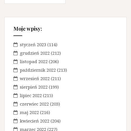
g
a
c
Moje wpisy:
j
a
styczeń 2023
(114)
grudzień 2022
(212)
w
listopad 2022
(206)
p
październik 2022
(213)
i
wrzesień 2022
(211)
s
sierpień 2022
(199)
u
lipiec 2022
(215)
czerwiec 2022
(203)
maj 2022
(216)
kwiecień 2022
(204)
marzec 2022
(227)