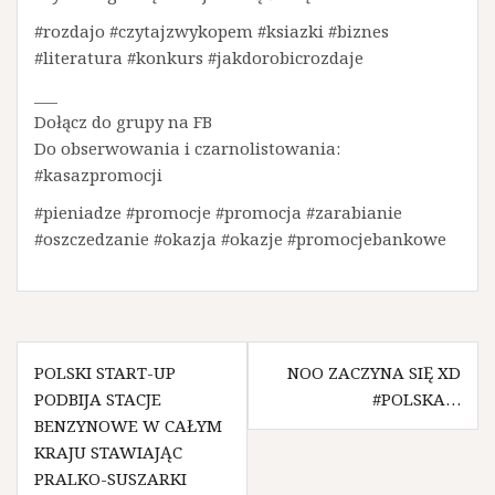
#rozdajo #czytajzwykopem #ksiazki #biznes
#literatura #konkurs #jakdorobicrozdaje
___
Dołącz do grupy na FB
Do obserwowania i czarnolistowania:
#kasazpromocji
#pieniadze #promocje #promocja #zarabianie
#oszczedzanie #okazja #okazje #promocjebankowe
N
POLSKI START-UP
NOO ZACZYNA SIĘ XD
PODBIJA STACJE
#POLSKA…
a
BENZYNOWE W CAŁYM
w
KRAJU STAWIAJĄC
PRALKO-SUSZARKI
i