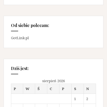
Od siebie polecam:
GotLink.pl
Dziś jest:
sierpień 2026
P
W
Ś
C
P
S
N
1
2