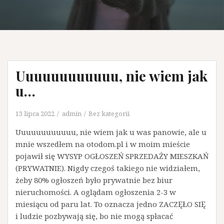
Uuuuuuuuuuuu, nie wiem jak
u…
13 lipca 2022
admin
Bez kategorii
Uuuuuuuuuuuu, nie wiem jak u was panowie, ale u
mnie wszedłem na otodom.pl i w moim mieście
pojawił się WYSYP OGŁOSZEŃ SPRZEDAŻY MIESZKAŃ
(PRYWATNIE). Nigdy czegoś takiego nie widziałem,
żeby 80% ogłoszeń było prywatnie bez biur
nieruchomości. A oglądam ogłoszenia 2-3 w
miesiącu od paru lat. To oznacza jedno ZACZĘŁO SIĘ
i ludzie pozbywają się, bo nie mogą spłacać