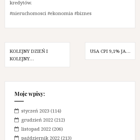
kredytów.
#nieruchomosci #ekonomia #biznes
N
KOLEJNY DZIEŃ I
USA CPI 9,1% JA…
KOLEJNY…
a
w
i
g
Moje wpisy:
a
styczeń 2023
(114)
c
grudzień 2022
(212)
j
listopad 2022
(206)
a
październik 2022
(213)