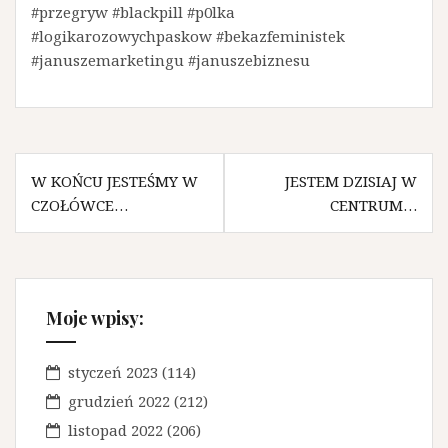
#przegryw #blackpill #p0lka
#logikarozowychpaskow #bekazfeministek
#januszemarketingu #januszebiznesu
N
W KOŃCU JESTEŚMY W
JESTEM DZISIAJ W
CZOŁÓWCE…
CENTRUM…
a
w
i
g
Moje wpisy:
a
styczeń 2023
(114)
c
grudzień 2022
(212)
j
listopad 2022
(206)