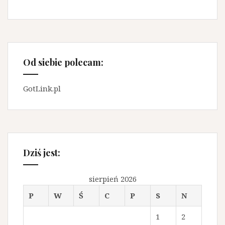
Od siebie polecam:
GotLink.pl
Dziś jest:
sierpień 2026
P
W
Ś
C
P
S
N
1
2