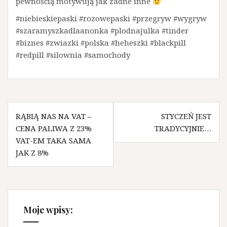
pewnością motywują jak żadne inne
#niebieskiepaski #rozowepaski #przegryw #wygryw
#szaramyszkadlaanonka #plodnajulka #tinder
#biznes #zwiazki #polska #heheszki #blackpill
#redpill #silownia #samochody
N
RĄBIĄ NAS NA VAT –
STYCZEŃ JEST
CENA PALIWA Z 23%
TRADYCYJNIE…
a
VAT-EM TAKA SAMA
w
JAK Z 8%
i
g
a
Moje wpisy:
c