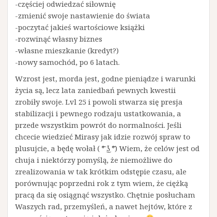
-częściej odwiedzać siłownię
-zmienić swoje nastawienie do świata
-poczytać jakieś wartościowe książki
-rozwinąć własny biznes
-własne mieszkanie (kredyt?)
-nowy samochód, po 6 latach.
Wzrost jest, morda jest, godne pieniądze i warunki
życia są, lecz lata zaniedbań pewnych kwestii
zrobiły swoje. Lvl 25 i powoli stwarza się presja
stabilizacji i pewnego rodzaju ustatkowania, a
przede wszystkim powrót do normalności. Jeśli
chcecie wiedzieć Mirasy jak idzie rozwój spraw to
plusujcie, a będę wołał ( ͡° ͜ʖ ͡°) Wiem, że celów jest od
chuja i niektórzy pomyślą, że niemożliwe do
zrealizowania w tak krótkim odstępie czasu, ale
porównując poprzedni rok z tym wiem, że ciężką
pracą da się osiągnąć wszystko. Chętnie posłucham
Waszych rad, przemyśleń, a nawet hejtów, które z