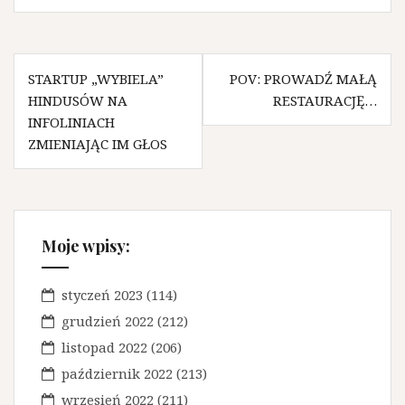
N
STARTUP „WYBIELA”
POV: PROWADŹ MAŁĄ
HINDUSÓW NA
RESTAURACJĘ…
a
INFOLINIACH
w
ZMIENIAJĄC IM GŁOS
i
g
a
Moje wpisy:
c
j
styczeń 2023
(114)
a
grudzień 2022
(212)
w
listopad 2022
(206)
październik 2022
(213)
p
wrzesień 2022
(211)