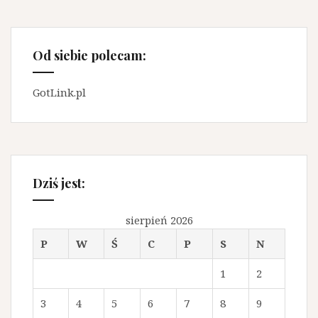
Od siebie polecam:
GotLink.pl
Dziś jest:
sierpień 2026
P
W
Ś
C
P
S
N
1
2
3
4
5
6
7
8
9