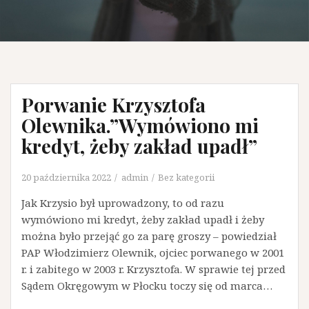
Porwanie Krzysztofa
Olewnika.”Wymówiono mi
kredyt, żeby zakład upadł”
20 października 2022
admin
Bez kategorii
Jak Krzysio był uprowadzony, to od razu
wymówiono mi kredyt, żeby zakład upadł i żeby
można było przejąć go za parę groszy – powiedział
PAP Włodzimierz Olewnik, ojciec porwanego w 2001
r. i zabitego w 2003 r. Krzysztofa. W sprawie tej przed
Sądem Okręgowym w Płocku toczy się od marca…