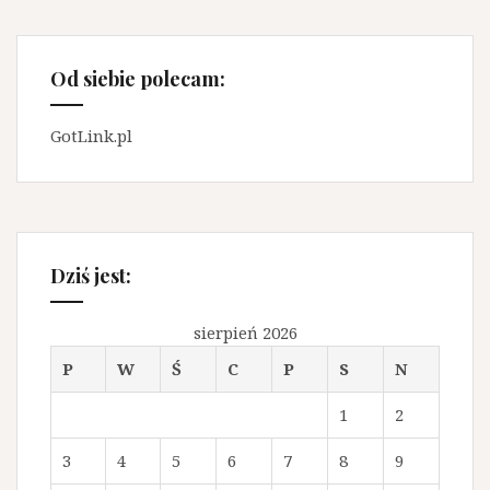
Od siebie polecam:
GotLink.pl
Dziś jest:
sierpień 2026
P
W
Ś
C
P
S
N
1
2
3
4
5
6
7
8
9