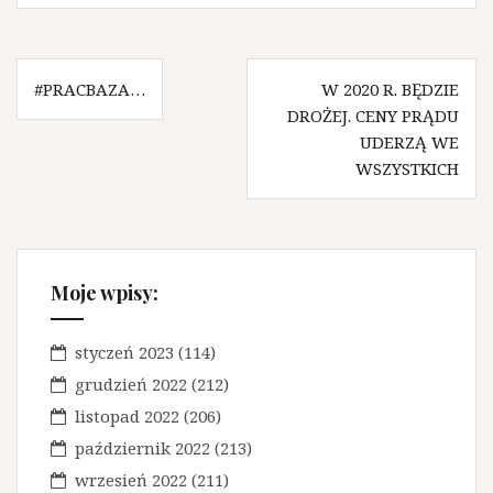
N
#PRACBAZA…
W 2020 R. BĘDZIE
DROŻEJ. CENY PRĄDU
a
UDERZĄ WE
w
WSZYSTKICH
i
g
a
Moje wpisy:
c
j
styczeń 2023
(114)
a
grudzień 2022
(212)
w
listopad 2022
(206)
październik 2022
(213)
p
wrzesień 2022
(211)