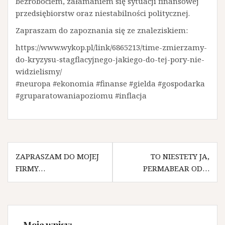
bezrobociem, załamaniem się sytuacji finansowej
przedsiębiorstw oraz niestabilności politycznej.
Zapraszam do zapoznania się ze znaleziskiem:
https://www.wykop.pl/link/6865213/time-zmierzamy-
do-kryzysu-stagflacyjnego-jakiego-do-tej-pory-nie-
widzielismy/
#neuropa #ekonomia #finanse #gielda #gospodarka
#gruparatowaniapoziomu #inflacja
N
ZAPRASZAM DO MOJEJ
TO NIESTETY JA,
FIRMY…
PERMABEAR OD…
a
w
i