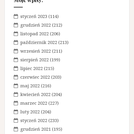
g
Moje wpisy:
a
styczeń 2023
(114)
c
grudzień 2022
(212)
j
listopad 2022
(206)
a
październik 2022
(213)
w
wrzesień 2022
(211)
p
sierpień 2022
(199)
i
lipiec 2022
(215)
s
czerwiec 2022
(203)
maj 2022
(216)
u
kwiecień 2022
(204)
marzec 2022
(227)
luty 2022
(204)
styczeń 2022
(233)
grudzień 2021
(195)