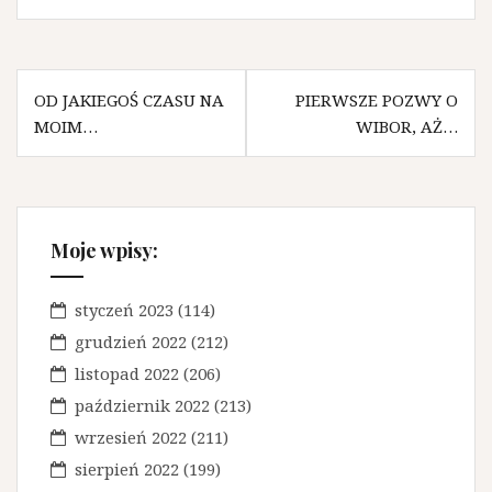
N
OD JAKIEGOŚ CZASU NA
PIERWSZE POZWY O
MOIM…
WIBOR, AŻ…
a
w
i
g
Moje wpisy:
a
styczeń 2023
(114)
c
grudzień 2022
(212)
j
listopad 2022
(206)
a
październik 2022
(213)
w
wrzesień 2022
(211)
p
sierpień 2022
(199)