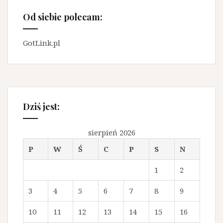
Od siebie polecam:
GotLink.pl
Dziś jest:
sierpień 2026
P
W
Ś
C
P
S
N
1
2
3
4
5
6
7
8
9
10
11
12
13
14
15
16