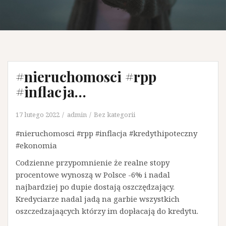
#nieruchomosci #rpp
#inflacja…
17 lutego 2022
admin
Bez kategorii
#nieruchomosci #rpp #inflacja #kredythipoteczny
#ekonomia
Codzienne przypomnienie że realne stopy
procentowe wynoszą w Polsce -6% i nadal
najbardziej po dupie dostają oszczędzający.
Kredyciarze nadal jadą na garbie wszystkich
oszczedzajaących którzy im dopłacają do kredytu.