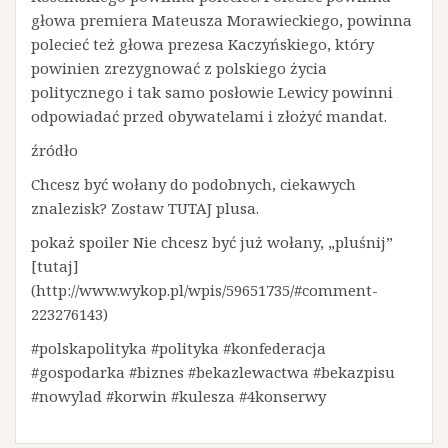
głowa premiera Mateusza Morawieckiego, powinna
polecieć też głowa prezesa Kaczyńskiego, który
powinien zrezygnować z polskiego życia
politycznego i tak samo posłowie Lewicy powinni
odpowiadać przed obywatelami i złożyć mandat.
źródło
Chcesz być wołany do podobnych, ciekawych
znalezisk? Zostaw TUTAJ plusa.
pokaż spoiler Nie chcesz być już wołany, „pluśnij”
[tutaj]
(http://www.wykop.pl/wpis/59651735/#comment-
223276143)
#polskapolityka #polityka #konfederacja
#gospodarka #biznes #bekazlewactwa #bekazpisu
#nowylad #korwin #kulesza #4konserwy