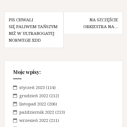
N
PIS CHWALI
NA SZCZĘŚCIE
SIĘ PALIWEM TAŃSZYM
ORKIESTRA NA…
a
NIŻ W ULTRABOGATEJ
w
NORWEGII XDD
i
g
a
Moje wpisy:
c
j
styczeń 2023
(114)
a
grudzień 2022
(212)
w
listopad 2022
(206)
październik 2022
(213)
p
wrzesień 2022
(211)
i