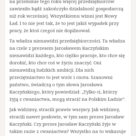
na przełomie tego roku więcej przedsiębiorców
zawiesiło bądź zakończyło działalność gospodarczą
niż rok wcześniej. Wszystkiemu winni jest Nowy
Ład. I to nie jest tak, że to jest jakiś wypadek przy
pracy, że ktoś czegoś nie dopilnował.
Ta władza nienawidzi przedsiębiorczości. Ta władza
na czele z prezesem Jarosławem Kaczyńskim
nienawidzi każdego, kto ciężko pracuje, kto chce się
dorobić, kto chce coś w życiu znaczyć. Oni
nienawidzą ludzkich ambicji. Dla nich
przeciętniactwo to jest wzór i cnota. Szanowni
państwo, świadczą o tym słowa Jarosława
Kaczyńskiego, który powiedział: „Tylko ci, którzy
żyją z cwaniactwa, mogą stracić na Polskim Ładzie”.
Jak widzimy, stracili prawie wszyscy. Jak widzimy,
stracili nawet posłowie, w tym sam prezes Jarosław
Kaczyński. Czy prezes Jarosław Kaczyński żyje w
takim razie z cwaniactwa? Wszystko na to wskazuje