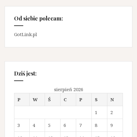
Od siebie polecam:
GotLink.pl
Dziś jest:
sierpień 2026
P
W
Ś
C
P
S
N
1
2
3
4
5
6
7
8
9