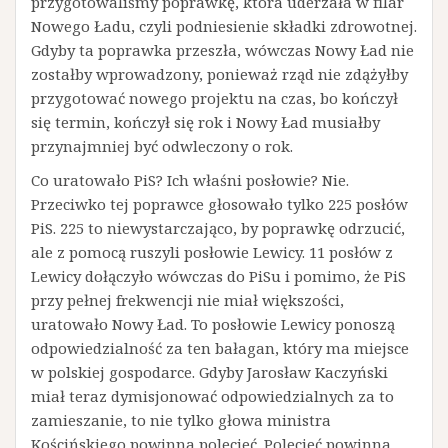
przygotowaliśmy poprawkę, która uderzała w filar
Nowego Ładu, czyli podniesienie składki zdrowotnej.
Gdyby ta poprawka przeszła, wówczas Nowy Ład nie
zostałby wprowadzony, ponieważ rząd nie zdążyłby
przygotować nowego projektu na czas, bo kończył
się termin, kończył się rok i Nowy Ład musiałby
przynajmniej być odwleczony o rok.
Co uratowało PiS? Ich właśni posłowie? Nie.
Przeciwko tej poprawce głosowało tylko 225 posłów
PiS. 225 to niewystarczająco, by poprawkę odrzucić,
ale z pomocą ruszyli posłowie Lewicy. 11 posłów z
Lewicy dołączyło wówczas do PiSu i pomimo, że PiS
przy pełnej frekwencji nie miał większości,
uratowało Nowy Ład. To posłowie Lewicy ponoszą
odpowiedzialność za ten bałagan, który ma miejsce
w polskiej gospodarce. Gdyby Jarosław Kaczyński
miał teraz dymisjonować odpowiedzialnych za to
zamieszanie, to nie tylko głowa ministra
Kościńskiego powinna polecieć. Polecieć powinna