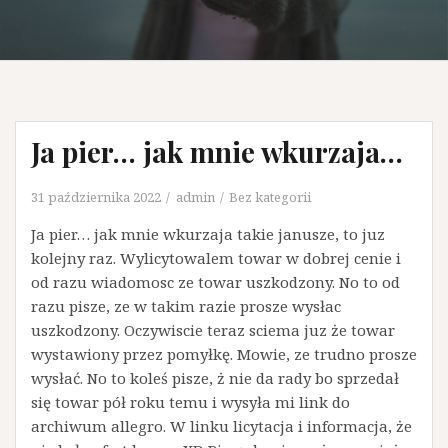
Ja pier… jak mnie wkurzaja…
31 października 2022
admin
Bez kategorii
Ja pier… jak mnie wkurzaja takie janusze, to juz
kolejny raz. Wylicytowalem towar w dobrej cenie i
od razu wiadomosc ze towar uszkodzony. No to od
razu pisze, ze w takim razie prosze wysłac
uszkodzony. Oczywiscie teraz sciema juz że towar
wystawiony przez pomyłkę. Mowie, ze trudno prosze
wysłać. No to koleś pisze, ż nie da rady bo sprzedał
się towar pół roku temu i wysyła mi link do
archiwum allegro. W linku licytacja i informacja, że