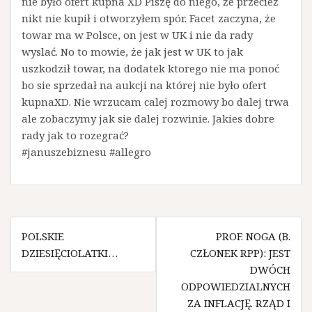
nie było ofert kupna XD Piszę do niego, że przecież
nikt nie kupił i otworzyłem spór. Facet zaczyna, że
towar ma w Polsce, on jest w UK i nie da rady
wyslać. No to mowie, że jak jest w UK to jak
uszkodził towar, na dodatek ktorego nie ma ponoć
bo sie sprzedał na aukcji na której nie było ofert
kupnaXD. Nie wrzucam calej rozmowy bo dalej trwa
ale zobaczymy jak sie dalej rozwinie. Jakies dobre
rady jak to rozegrać?
#januszebiznesu #allegro
N
POLSKIE
PROF. NOGA (B.
DZIESIĘCIOLATKI…
CZŁONEK RPP): JEST
a
DWÓCH
w
ODPOWIEDZIALNYCH
ZA INFLACJĘ. RZĄD I
i