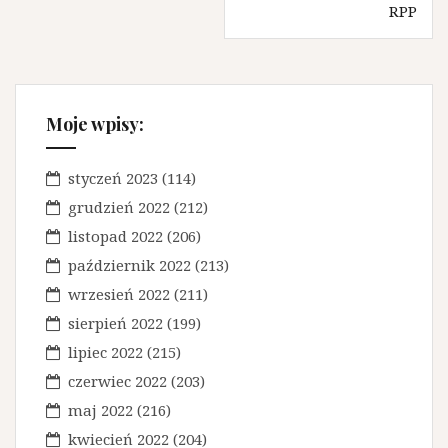
RPP
g
a
c
j
Moje wpisy:
a
styczeń 2023
(114)
w
grudzień 2022
(212)
p
listopad 2022
(206)
i
październik 2022
(213)
s
wrzesień 2022
(211)
u
sierpień 2022
(199)
lipiec 2022
(215)
czerwiec 2022
(203)
maj 2022
(216)
kwiecień 2022
(204)