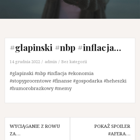
#glapinski #nbp #inflacja…
14 grudnia 2022
admin
Bez kategorii
#glapinski #nbp #inflacja #ekonomia
#stopyprocentowe #finanse #gospodarka #heheszki
#humorobrazkowy #memy
N
WYCIĄGANIE Z ROWU
POKAŻ SPOILER
ZA…
#AFERA…
a