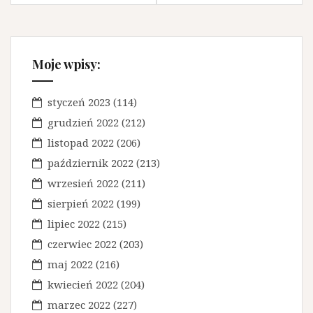
w
i
g
Moje wpisy:
a
styczeń 2023
(114)
c
grudzień 2022
(212)
j
listopad 2022
(206)
a
październik 2022
(213)
w
wrzesień 2022
(211)
p
sierpień 2022
(199)
i
lipiec 2022
(215)
s
czerwiec 2022
(203)
maj 2022
(216)
u
kwiecień 2022
(204)
marzec 2022
(227)