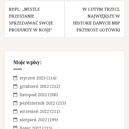
N
RP.PL: „NESTLE
W LUTYM TRZECI,
PRZESTANIE
NAJWIĘKSZY W
a
SPRZEDAWAĆ SWOJE
HISTORII DANYCH NBP
w
PRODUKTY W ROSJI”
PRZYROST GOTÓWKI
i
g
a
Moje wpisy:
c
j
styczeń 2023
(114)
a
grudzień 2022
(212)
w
listopad 2022
(206)
październik 2022
(213)
p
wrzesień 2022
(211)
i
sierpień 2022
(199)
s
lipiec 2022
(215)