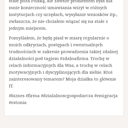
stałe poza Polską, ale zawsze problemem była dla
mnie konieczność umawiania wizyt w różnych
instytucjach czy urzędach, wysyłanie wniosków itp.,
zwłaszcza, że nie chciałem wiązać się na stałe z
jednym miejscem.
Pomyślałem, że będę pisał w miarę regularnie o
moich odkryciach, postępach i ewentualnych
trudnościach w zakresie prowadzenia takiej zdalnej
działalności pod tagiem #zdalnafirma. Trochę w
celach informacyjnych dla Was, a trochę w celach
motywacyjnych i dyscyplinujących dla siebie. Ktoś
zainteresowany tematem? Moja działka to głównie
IT.
#biznes #firma #dzialalnoscgospodarcza #emigracja
#estonia