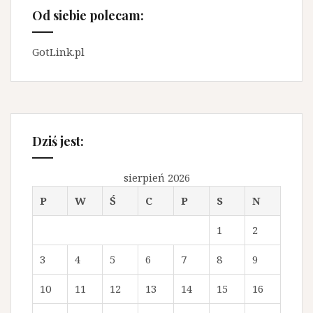
Od siebie polecam:
GotLink.pl
Dziś jest:
sierpień 2026
P
W
Ś
C
P
S
N
1
2
3
4
5
6
7
8
9
10
11
12
13
14
15
16