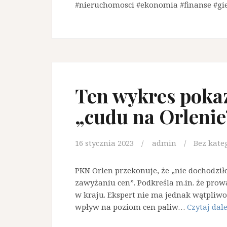
#nieruchomosci #ekonomia #finanse #g
Ten wykres poka
„cudu na Orlenie
16 stycznia 2023
admin
Bez kate
PKN Orlen przekonuje, że „nie dochodziło
zawyżaniu cen”. Podkreśla m.in. że prowadz
w kraju. Ekspert nie ma jednak wątpliwo
wpływ na poziom cen paliw…
Czytaj dalej