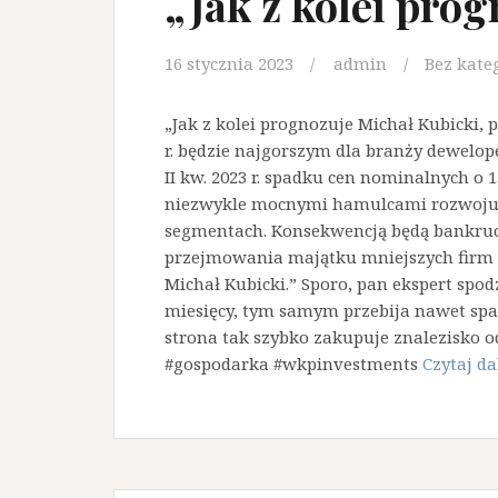
„Jak z kolei pro
16 stycznia 2023
admin
Bez kate
„Jak z kolei prognozuje Michał Kubicki
r. będzie najgorszym dla branży dewelope
II kw. 2023 r. spadku cen nominalnych o 1
niezwykle mocnymi hamulcami rozwoju 
segmentach. Konsekwencją będą bankruct
przejmowania majątku mniejszych firm 
Michał Kubicki.” Sporo, pan ekspert spod
miesięcy, tym samym przebija nawet spa
strona tak szybko zakupuje znalezisko
#gospodarka #wkpinvestments
Czytaj dal