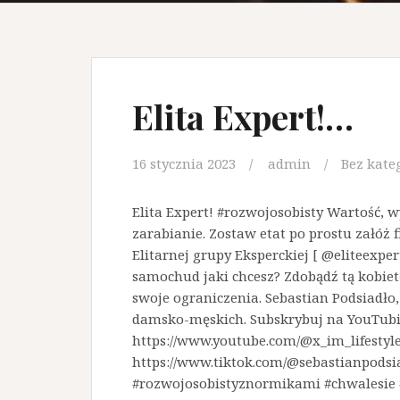
Elita Expert!…
16 stycznia 2023
admin
Bez kate
Elita Expert! #rozwojosobisty Wartość, w
zarabianie. Zostaw etat po prostu załóż 
Elitarnej grupy Eksperckiej [ @eliteexper
samochud jaki chcesz? Zdobądź tą kobietę
swoje ograniczenia. Sebastian Podsiadło, 
damsko-męskich. Subskrybuj na YouTubie 
https://www.youtube.com/@x_im_lifestyle
https://www.tiktok.com/@sebastianpodsia
#rozwojosobistyznormikami #chwalesie