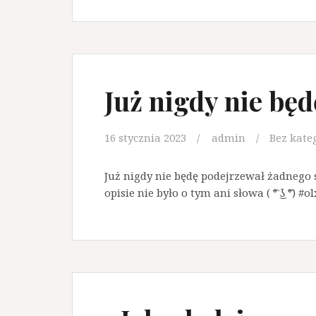
Już nigdy nie bę
16 stycznia 2023
admin
Bez kate
Już nigdy nie będę podejrzewał żadnego 
opisie nie było o tym ani słowa ( ͡° ͜ʖ ͡°)