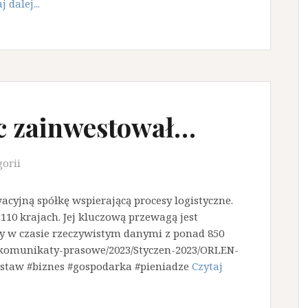
j dalej...
c zainwestował…
gorii
cyjną spółkę wspierającą procesy logistyczne.
110 krajach. Jej kluczową przewagą jest
y w czasie rzeczywistym danymi z ponad 850
dia/komunikaty-prasowe/2023/Styczen-2023/ORLEN-
staw #biznes #gospodarka #pieniadze
Czytaj