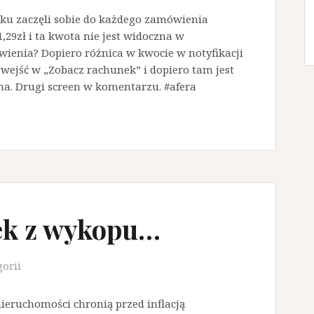
oku zaczęli sobie do każdego zamówienia
,29zł i ta kwota nie jest widoczna w
enia? Dopiero różnica w kwocie w notyfikacji
wejść w „Zobacz rachunek” i dopiero tam jest
a. Drugi screen w komentarzu. #afera
zek z wykopu…
gorii
 nieruchomości chronią przed inflacją