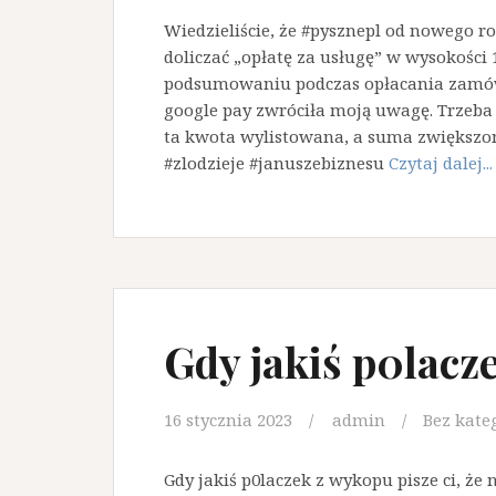
Wiedzieliście, że #pysznepl od nowego r
doliczać „opłatę za usługę” w wysokości 1
podsumowaniu podczas opłacania zamówi
google pay zwróciła moją uwagę. Trzeba 
ta kwota wylistowana, a suma zwiększon
#zlodzieje #januszebiznesu
Czytaj dalej...
Gdy jakiś p0lac
16 stycznia 2023
admin
Bez kate
Gdy jakiś p0laczek z wykopu pisze ci, że