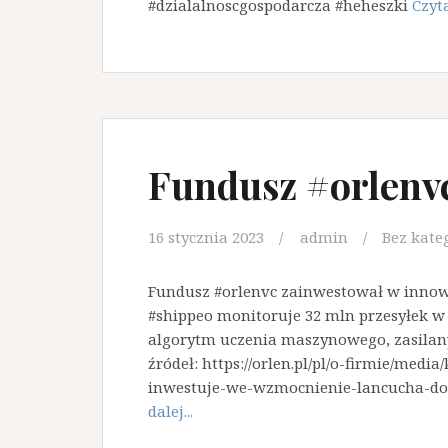
#dzialalnoscgospodarcza #heheszki
Czyta
Fundusz #orlenv
16 stycznia 2023
admin
Bez kate
Fundusz #orlenvc zainwestował w innowa
#shippeo monitoruje 32 mln przesyłek w 
algorytm uczenia maszynowego, zasilan
źródeł: https://orlen.pl/pl/o-firmie/me
inwestuje-we-wzmocnienie-lancucha-do
dalej...