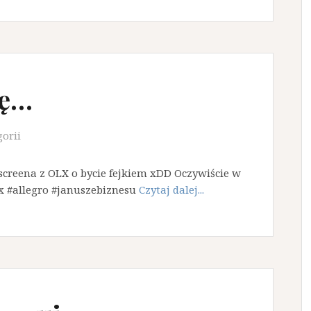
dę…
gorii
screena z OLX o bycie fejkiem xDD Oczywiście w
 #olx #allegro #januszebiznesu
Czytaj dalej...