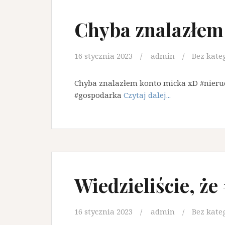
Chyba znalazłem
16 stycznia 2023
admin
Bez kate
Chyba znalazłem konto micka xD #nier
#gospodarka
Czytaj dalej...
Wiedzieliście, ż
16 stycznia 2023
admin
Bez kate