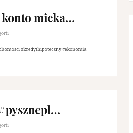
 konto micka…
gorii
uchomosci #kredythipoteczny #ekonomia
e #pysznepl…
gorii